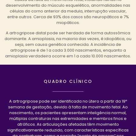
desenvolvimento do músculo esquelético, anormalidades nas
células do corno anterior da medula, interrupção vascular,
entre outros. Cerca de 93% dos casos são neuropáticos e 7%
miopáticos.
A artrogripose distal pode ser herdada de forma autossômica
dominante. A amioplasia, na maioria das vezes, é idiopática, ou
seja, sem causa genética conhecida. A incidência de
artrogripose é de 1 a cada 3.000 nascimentos, enquanto a
amioplasia verdadeira ocorre em 1 a cada 10.000 nascimentos.
QUADRO CLÍNICO
A artrogripose pode ser identificada no útero a partir da 19ª
semana de gestação, devido à falta de movimento fetal. Ao
nascimento, os pacientes apresentam inteligência normal,
múltiplas contraturas nas extremidades e membros finos e
atróficos. As articulações afetadas têm movimento
significativamente reduzido, com características específicas
de contraturas, como a posição “ponta de garçom” nos