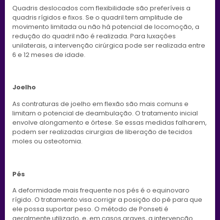
Quadris deslocados com flexibilidade são preferíveis a
quadris rígidos e fixos. Se o quadril tem amplitude de
movimento limitada ou não há potencial de locomoção, a
redução do quadril não é realizada. Para luxações
unilaterais, a intervenção cirúrgica pode ser realizada entre
6 e 12 meses de idade.
Joelho
As contraturas de joelho em flexão são mais comuns e
limitam o potencial de deambulação. O tratamento inicial
envolve alongamento e órtese. Se essas medidas falharem,
podem ser realizadas cirurgias de liberação de tecidos
moles ou osteotomia.
Pés
A deformidade mais frequente nos pés é o equinovaro
rígido. O tratamento visa corrigir a posição do pé para que
ele possa suportar peso. O método de Ponseti é
geralmente utilizado, e, em casos graves, a intervenção