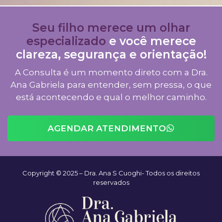
Seu filho merece um olhar
especializado
e você merece
clareza, segurança e orientação!
A Consulta é um momento direto com a Dra.
Ana Gabriela para entender, sem pressa, o que
está acontecendo e qual o melhor caminho.
AGENDAR ATENDIMENTO
Copyright © 2025 – Dra. Ana S Cuoghi- Todos os direitos
reservados