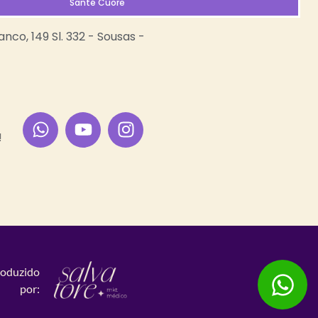
Santé Cuore
ranco, 149 Sl. 332 - Sousas -
!
oduzido
por: