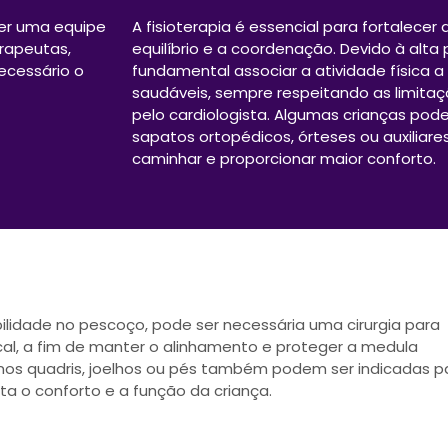
er uma equipe
A fisioterapia é essencial para fortalecer
erapeutas,
equilíbrio e a coordenação. Devido à alta
necessário o
fundamental associar a atividade física a
saudáveis, sempre respeitando as limita
pelo cardiologista. Algumas crianças pod
sapatos ortopédicos, órteses ou auxiliares
caminhar e proporcionar maior conforto.
ilidade no pescoço, pode ser necessária uma cirurgia para
cal, a fim de manter o alinhamento e proteger a medula
s nos quadris, joelhos ou pés também podem ser indicadas p
eta o conforto e a função da criança.