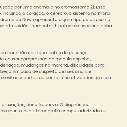
usada por uma anomalia no cromossomo 21. Essa
 incluindo o coração, o cérebro, o sistema hormonal
índrome de Down apresenta algum tipo de atraso no
perfrouxidão ligamentar, hipotonia muscular e baixa
am frouxidão nos ligamentos do pescoço,
pode causar compressão da medula espinhal,
ordenação, mudanças na marcha, dificuldade para
eça. Em caso de suspeita desses sinais, é
e evitar esportes de contato ou atividades de risco
o a luxações, dor e fraqueza. O diagnóstico
. Em alguns casos, tomografia computadorizada ou